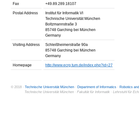
Fax
+49.89.289.18107
Postal Address
Institut für Informatik VI
Technische Universität München
Boltzmannstraße 3
85748 Garching bei München
Germany
Visiting Address
Schleißheimerstraße 90a
85748 Garching bei München
Germany
Homepage
http://www.ecrg.tum.de/index.php?id=27
© 2018 ·
Technische Universität München
·
Department of Informatics
·
Robotics an
© 2011 ·
Technische Universität München · Fakultät für Informatik · Lehrstuhl für Ec