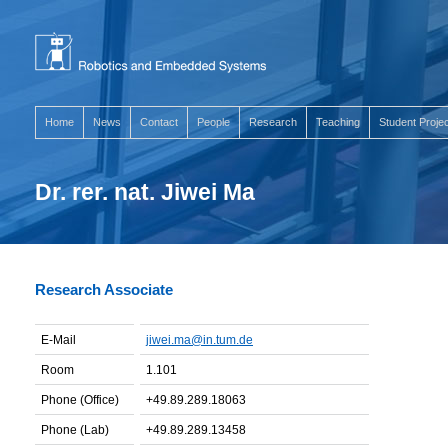
Home
News
Contact
People
Research
Teaching
Student Proje
Dr. rer. nat. Jiwei Ma
Research Associate
E-Mail
jiwei.ma@in.tum.de
Room
1.101
Phone (Office)
+49.89.289.18063
Phone (Lab)
+49.89.289.13458