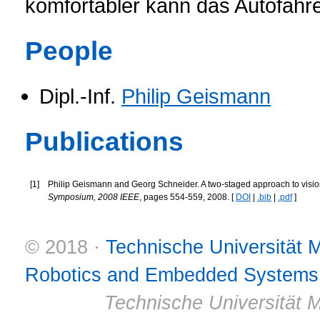
komfortabler kann das Autofahre
People
Dipl.-Inf.
Philip Geismann
Publications
[
1
]
Philip Geismann and Georg Schneider. A two-staged approach to visio
Symposium, 2008 IEEE
, pages 554-559, 2008. [
DOI
|
.bib
|
.pdf
]
© 2018 ·
Technische Universität
Robotics and Embedded Systems
© 2011 ·
Technische Universität M