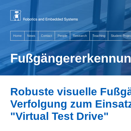
Home
News
Contact
People
Research
Teaching
Student Proje
Fußgängererkennu
Robuste visuelle Fuß
Verfolgung zum Einsat
"Virtual Test Drive"