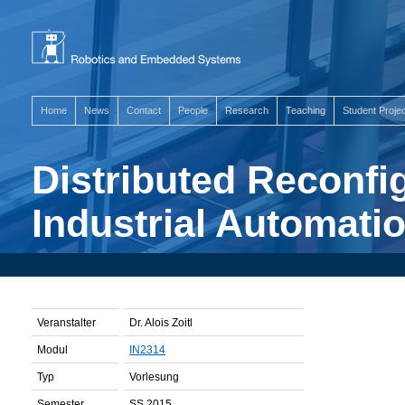
Home
News
Contact
People
Research
Teaching
Student Proje
Distributed Reconfi
Industrial Automati
Veranstalter
Dr. Alois Zoitl
Modul
IN2314
Typ
Vorlesung
Semester
SS 2015