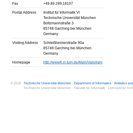
Fax
+49.89.289.18107
Postal Address
Institut für Informatik VI
Technische Universität München
Boltzmannstraße 3
85748 Garching bei München
Germany
Visiting Address
Schleißheimerstraße 90a
85748 Garching bei München
Germany
Homepage
http://www6.in.tum.de/Main/Valiollahi
© 2018 ·
Technische Universität München
·
Department of Informatics
·
Robotics an
© 2011 ·
Technische Universität München · Fakultät für Informatik · Lehrstuhl für Ec