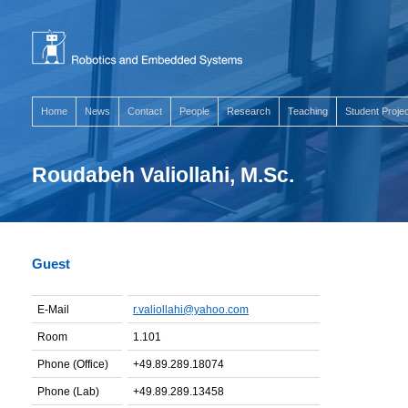
Home
News
Contact
People
Research
Teaching
Student Proje
Roudabeh Valiollahi, M.Sc.
Guest
E-Mail
r.valiollahi@yahoo.com
Room
1.101
Phone (Office)
+49.89.289.18074
Phone (Lab)
+49.89.289.13458