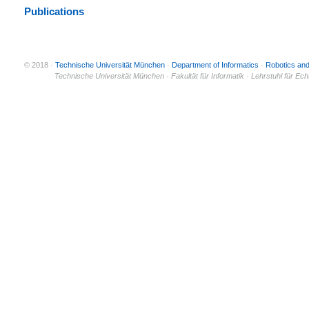
Publications
© 2018 ·
Technische Universität München
·
Department of Informatics
·
Robotics an
© 2011 ·
Technische Universität München · Fakultät für Informatik · Lehrstuhl für Ec