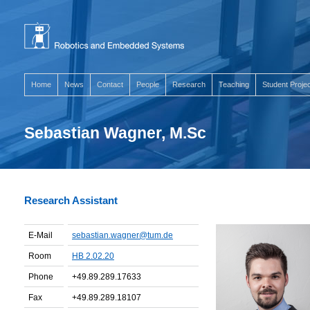
Home
News
Contact
People
Research
Teaching
Student Proje
Sebastian Wagner, M.Sc
Research Assistant
E-Mail
sebastian.wagner@tum.de
Room
HB 2.02.20
Phone
+49.89.289.17633
Fax
+49.89.289.18107