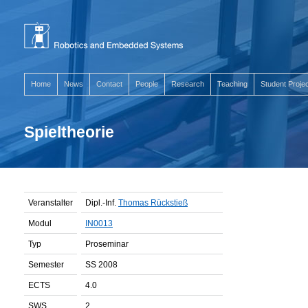
Home
News
Contact
People
Research
Teaching
Student Proje
Spieltheorie
Veranstalter
Dipl.-Inf.
Thomas Rückstieß
Modul
IN0013
Typ
Proseminar
Semester
SS 2008
ECTS
4.0
SWS
2