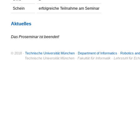
Schein
erfolgreiche Teilnahme am Seminar
Aktuelles
Das Proseminar ist beendet!
© 2018 ·
Technische Universität München
·
Department of Informatics
·
Robotics an
© 2011 ·
Technische Universität München · Fakultät für Informatik · Lehrstuhl für Ec