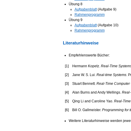
Übung 8
Aufgabenblatt
(Aufgabe 9)
Rahmenprogramm
Übung 9
Aufgabenblatt
(Aufgabe 10)
Rahmenprogramm
Literaturhinweise
Empfehlenswerte Bücher:
[
1
]
Hermann Kopetz.
Real-Time Systems:
[
2
]
Jane W. S. Lui.
Real-time Systems
. P
[
3
]
Stuart Bennett.
Real-Time Computer C
[
4
]
Alan Burns and Andy Wellings.
Real
[
5
]
Qing Li and Caroline Yao.
Real-Time
[
6
]
Bill O. Gallmeister.
Programming for t
Weitere Literaturhinweise werden jew