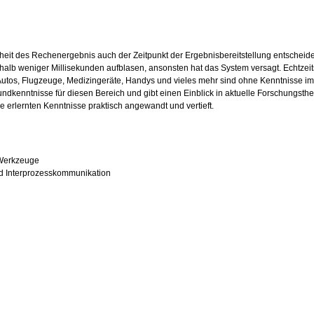
heit des Rechenergebnis auch der Zeitpunkt der Ergebnisbereitstellung entscheidend
rhalb weniger Millisekunden aufblasen, ansonsten hat das System versagt. Echtzeit
, Autos, Flugzeuge, Medizingeräte, Handys und vieles mehr sind ohne Kenntnisse im
Grundkenntnisse für diesen Bereich und gibt einen Einblick in aktuelle Forschungs
 erlernten Kenntnisse praktisch angewandt und vertieft.
 Werkzeuge
nd Interprozesskommunikation