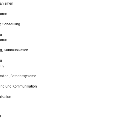
hanismen
oren
g Scheduling
ng
oren
ng, Kommunikation
ng
ing
ation, Betriebssysteme
ling und Kommunikation
ikation
g