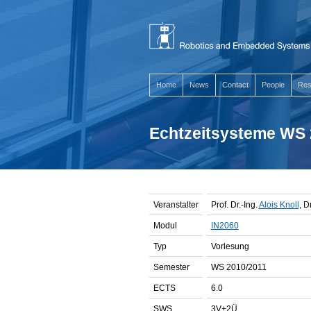
Home
News
Contact
People
Res
Echtzeitsysteme WS 
Veranstalter
Prof. Dr.-Ing.
Alois Knoll
, D
Modul
IN2060
Typ
Vorlesung
Semester
WS 2010/2011
ECTS
6.0
SWS
3V+2Ü