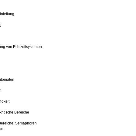
inleitung
g
ung von Echtzeitsystemen
utomaten
n
igkeit
kritische Bereiche
 Bereiche, Semaphoren
en