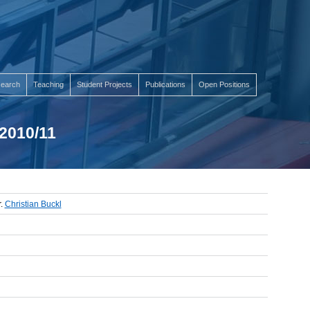
earch
Teaching
Student Projects
Publications
Open Positions
2010/11
r.
Christian Buckl