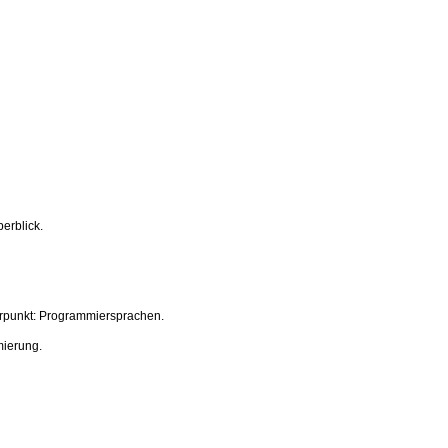
berblick.
rpunkt: Programmiersprachen.
mierung.