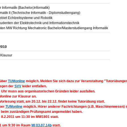
 Informatik (Bachelor,Informatik)
matik II (Technische Informatik - Diplomstudiengang)
ebiet Echtzeitsysteme und Robotik
tudenten der Elektrotechnik und Informationstechnik
enten MW Richtung Mechatronic Bachelor/Masterstudiengang Informatik
2010
 Klausur
 über
TUMonline
möglich. Melden Sie sich dazu zur Veranstaltung "Tutorübungen
wegen der
SVV
leider entfallen.
 Uhr muss aus organisatorischen Gründen leider ausfallen.
Monline zur Klausur an.
orlesung statt, am 20.12. bis 22.12. findet keine Tutorübung statt.
über
TUMonline
möglich. Hörer anderer Fachrichtungen (z.B. Maschinenwesen) so
s beim zuständigen Prüfungsamt angemeldet haben.
m 8.2.2011 um 11:30 im MW1801 statt.
011 um 9:30 im Raum
MI 03.07.14b
statt.