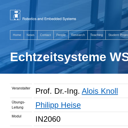
Home
News
Contact
People
Research
Teaching
Student Proje
Echtzeitsysteme WS
Veranstalter
Prof. Dr.-Ing.
Alois Knoll
Übungs-
Philipp Heise
Leitung
Modul
IN2060