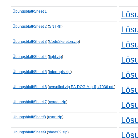
Übungsblatt/Sheet 1
Lös
Übungsblatt/Sheet 2
(
SNTP.h
)
Lös
Übungsblatt/Sheet 3
(
CodeSkeleton.zip
)
Lös
Übungsblatt/Sheet 4
(
light.zip
)
Lös
Übungsblatt/Sheet 5
(
interrupts.zip
)
Lös
Übungsblatt/Sheet 6
(
avrspilcd.zip
,
EA-DOG-M.pdf
,
st7036.pdf
)
Lös
Übungsblatt/Sheet 7
(
avradc.zip
)
Lös
Übungsblatt/Sheet8
(
usart.zip
)
Lös
Übungsblatt/Sheet9
(
sheet09.zip
)
Lös